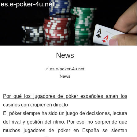
News
es.e-poker-4u.net
News
Por qué los jugadores de póker españoles aman los
casinos con crupier en directo
El póker siempre ha sido un juego de decisiones, lectura
del rival y gestión del ritmo. Por eso, no sorprende que
muchos jugadores de póker en España se sientan