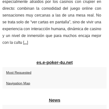
especialmente atraídos por los casinos con crupier en
directo: combinan la comodidad del juego online con
sensaciones muy cercanas a las de una mesa real. No
se trata solo de “ver cartas en pantalla”, sino de vivir una
experiencia con interacción humana, dinámica de casino
y un nivel de inmersión que para muchos encaja mejor
con la cultu [
...
]
es.e-poker-4u.net
Most Requested
Navigation Map
News